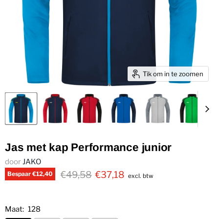
Tik om in te zoomen
Jas met kap Performance junior
door
JAKO
€49,58
€37,18
Bespaar
€12,40
excl. btw
Maat:
128