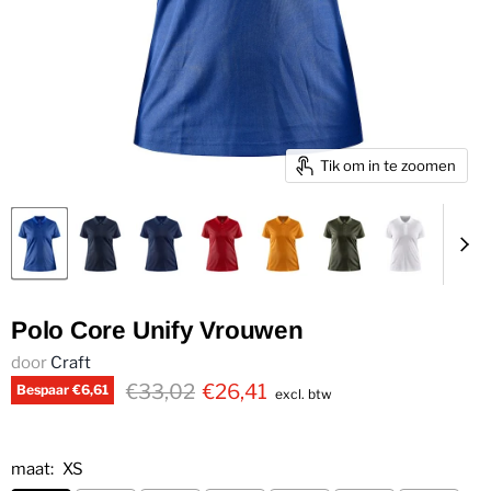
Tik om in te zoomen
Polo Core Unify Vrouwen
door
Craft
€33,02
€26,41
Bespaar
€6,61
excl. btw
maat:
XS