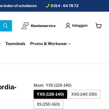
w leden of scholieren
0314 - 64 78 72
Inloggen
Klantenservice
Winkel
bekijke
Teamdeals
Promo & Workwear
Maat:
YXS (128-140)
rdia-
YXS (128-140)
XXS (140-150)
XS (150-160)