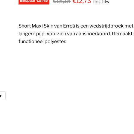
€18,18
€12,73
Bespaar
€5,45
excl. btw
Short Maxi Skin van Erreà is een wedstrijdbroek met
langere pijp. Voorzien van aansnoerkoord. Gemaak
functioneel polyester.
en