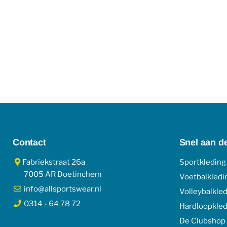
Contact
Snel aan d
Fabriekstraat 26a
Sportkleding
7005 AR Doetinchem
Voetbalkledi
info@allsportswear.nl
Volleybalkle
0314 - 64 78 72
Hardloopkled
De Clubshop