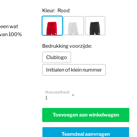
Kleur:
Rood
 een wat
t van 100%
Bedrukking voorzijde:
Clublogo
Initialen of klein nummer
Selection will add
to the price
Hoeveelheid
Toevoegen aan winkelwagen
Teamdeal aanvragen