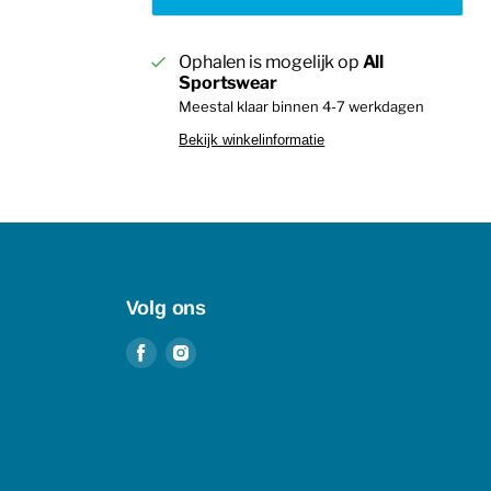
Ophalen is mogelijk op
All
Sportswear
Meestal klaar binnen 4-7 werkdagen
Bekijk winkelinformatie
Volg ons
Vind
Vind
ons
ons
op
op
Facebook
Instagram