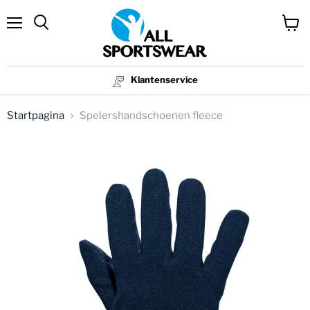
Menu
Winke
bekijk
Klantenservice
Startpagina
Spelershandschoenen fleece