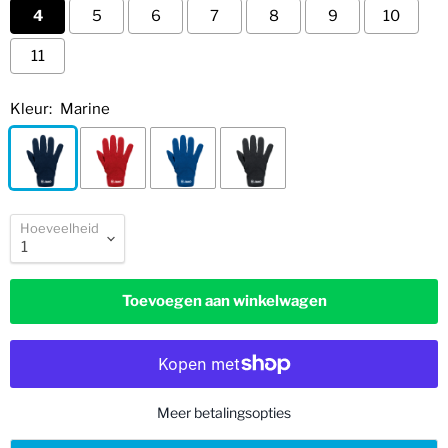
4
5
6
7
8
9
10
11
Kleur:
Marine
Hoeveelheid
Toevoegen aan winkelwagen
Meer betalingsopties