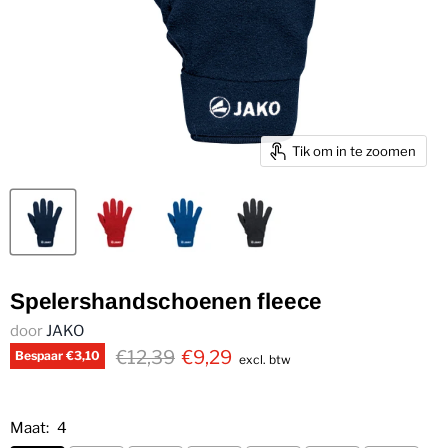
Tik om in te zoomen
Spelershandschoenen fleece
door
JAKO
€12,39
€9,29
Bespaar
€3,10
excl. btw
Maat:
4