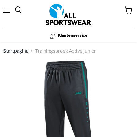
Menu
Winke
bekijk
Klantenservice
Startpagina
Trainingsbroek Active junior