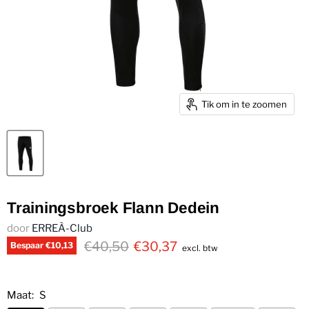
Tik om in te zoomen
Trainingsbroek Flann Dedein
door
ERREÀ-Club
€40,50
€30,37
Bespaar
€10,13
excl. btw
Maat:
S