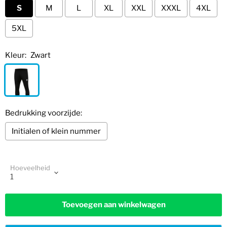
S
M
L
XL
XXL
XXXL
4XL
5XL
Kleur:
Zwart
Bedrukking voorzijde:
Initialen of klein nummer
Selection will add
to the price
Hoeveelheid
Toevoegen aan winkelwagen