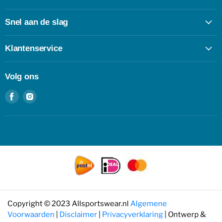
Snel aan de slag
Klantenservice
Volg ons
Vind
Vind
ons
ons
op
op
Facebook
Instagram
Copyright © 2023 Allsportswear.nl
Algemene
Voorwaarden
|
Disclaimer
|
Privacyverklaring
| Ontwerp &